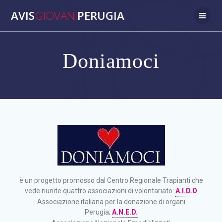
AVIS
GIOVANI
PERUGIA
Doniamoci
è un progetto promosso dal Centro Regionale Trapianti che
vede riunite quattro associazioni di volontariato:
A.I.D.O
Associazione italiana per la donazione di organi
Perugia;
A.N.E.D.