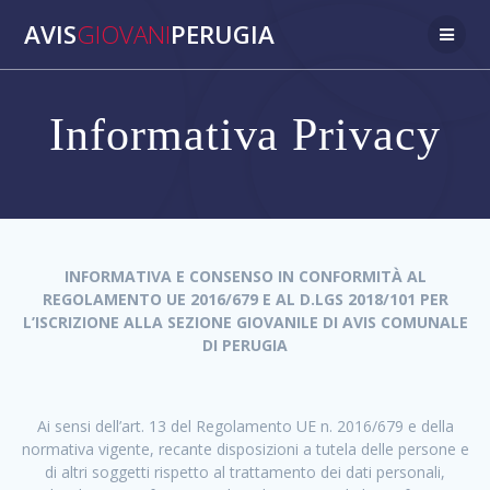
AVIS
GIOVANI
PERUGIA
Informativa Privacy
INFORMATIVA E CONSENSO IN CONFORMITÀ AL
REGOLAMENTO UE 2016/679 E AL D.LGS 2018/101 PER
L’ISCRIZIONE ALLA SEZIONE GIOVANILE DI AVIS COMUNALE
DI PERUGIA
Ai sensi dell’art. 13 del Regolamento UE n. 2016/679 e della
normativa vigente, recante disposizioni a tutela delle persone e
di altri soggetti rispetto al trattamento dei dati personali,