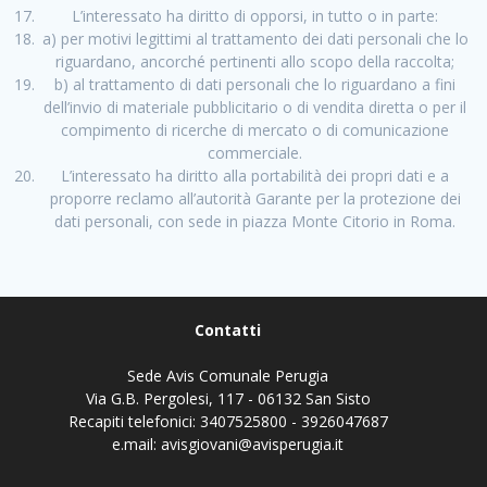
L’interessato ha diritto di opporsi, in tutto o in parte:
a) per motivi legittimi al trattamento dei dati personali che lo
riguardano, ancorché pertinenti allo scopo della raccolta;
b) al trattamento di dati personali che lo riguardano a fini
dell’invio di materiale pubblicitario o di vendita diretta o per il
compimento di ricerche di mercato o di comunicazione
commerciale.
L’interessato ha diritto alla portabilità dei propri dati e a
proporre reclamo all’autorità Garante per la protezione dei
dati personali, con sede in piazza Monte Citorio in Roma.
Contatti
Sede Avis Comunale Perugia
Via G.B. Pergolesi, 117 - 06132 San Sisto
Recapiti telefonici: 3407525800 - 3926047687
e.mail: avisgiovani@avisperugia.it