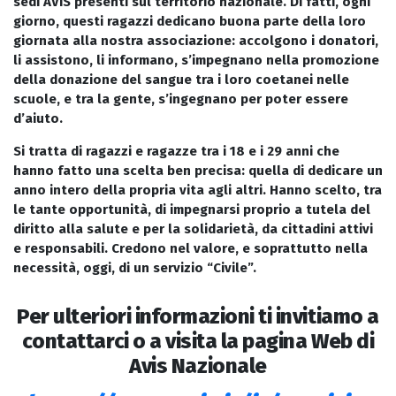
sedi AVIS presenti sul territorio nazionale. Di fatti, ogni
giorno, questi ragazzi dedicano buona parte della loro
giornata alla nostra associazione: accolgono i donatori,
li assistono, li informano, s’impegnano nella promozione
della donazione del sangue tra i loro coetanei nelle
scuole, e tra la gente, s’ingegnano per poter essere
d’aiuto.
Si tratta di ragazzi e ragazze tra i 18 e i 29 anni che
hanno fatto una scelta ben precisa: quella di dedicare un
anno intero della propria vita agli altri. Hanno scelto, tra
le tante opportunità, di impegnarsi proprio a tutela del
diritto alla salute e per la solidarietà, da cittadini attivi
e responsabili. Credono nel valore, e soprattutto nella
necessità, oggi, di un servizio “Civile”.
Per ulteriori informazioni ti invitiamo a
contattarci o a visita la pagina Web di
Avis Nazionale