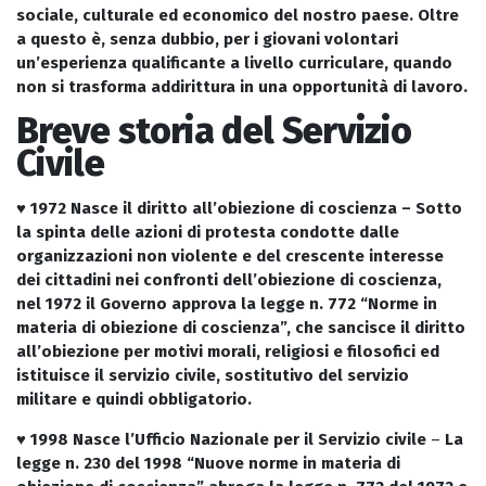
sociale, culturale ed economico del nostro paese. Oltre
a questo è, senza dubbio, per i giovani volontari
un’esperienza qualificante a livello curriculare, quando
non si trasforma addirittura in una opportunità di lavoro.
Breve storia del Servizio
Civile
♥ 1972 Nasce il diritto all’obiezione di coscienza
– Sotto
la spinta delle azioni di protesta condotte dalle
organizzazioni non violente e del crescente interesse
dei cittadini nei confronti dell’obiezione di coscienza,
nel 1972 il Governo approva la legge n. 772 “Norme in
materia di obiezione di coscienza”, che sancisce il diritto
all’obiezione per motivi morali, religiosi e filosofici ed
istituisce il servizio civile, sostitutivo del servizio
militare e quindi obbligatorio.
♥ 1998 Nasce l’Ufficio Nazionale per il Servizio civile
–
La
legge n. 230 del 1998 “Nuove norme in materia di