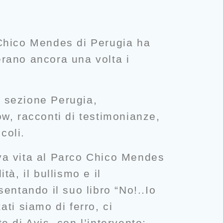
 Chico Mendes di Perugia ha
erano ancora una volta i
, sezione Perugia,
w, racconti di testimonianze,
ccoli
.
ova vita al Parco Chico Mendes
tà, il bullismo e il
sentando il suo libro “No!..Io
zati siamo di ferro, ci
di Avis, con l’intervento: