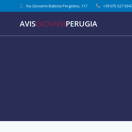
Via Giovanni Battista Pergolesi, 117
+39 075 527 034
AVIS
GIOVANI
PERUGIA