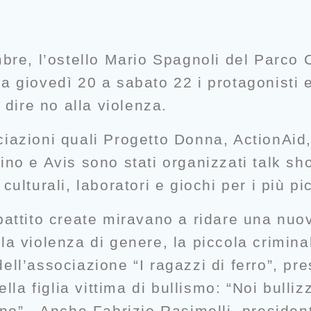
mbre, l’ostello Mario Spagnoli del Parco
a giovedì 20 a sabato 22 i protagonisti 
 dire no alla violenza.
ciazioni quali Progetto Donna,
ActionAid
Rino
e Avis sono stati organizzati talk
sho
ulturali, laboratori e giochi per i più pi
ibattito create miravano a ridare una nu
a violenza di genere, la piccola criminali
dell’associazione
“I ragazzi di ferro”, pre
ella figlia vittima di bullismo: “Noi bulliz
. Anche Fabrizio Rasimelli, presidente 